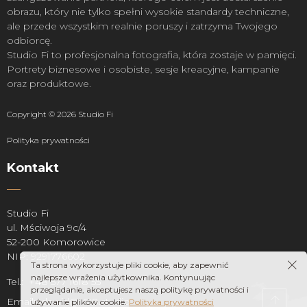
obrazu, który nie tylko spełni wysokie standardy techniczne,
ale przede wszystkim realnie poruszy i zatrzyma Twojego
odbiorcę.
Studio Fi to profesjonalna fotografia, która zostaje w pamięci.
Portrety biznesowe i osobiste, sesje kreacyjne, kampanie
oraz produktowe.
Copyright © 2026 Studio Fi
Polityka prywatności
Kontakt
Studio Fi
ul. Mściwoja 9c/4
52-200 Komorowice
NIP: 9291776602
Ta strona wykorzystuje pliki cookie, aby zapewnić
najlepsze wrażenia użytkownika. Kontynuując
Tel.: +48 577 1618 55
przeglądanie, akceptujesz naszą politykę prywatności i
Email: dawid@1618.studio
używanie plików cookie.
Polityka prywatności