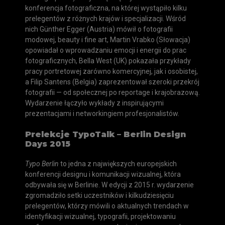
konferencja fotograficzna, na której wystąpiło kilku
prelegentów z różnych krajów i specjalizacji. Wśród
nich Günther Egger (Austria) mówił o fotografii
modowej, beauty i fine art, Martin Vrabko (Słowacja)
opowiadał o wprowadzaniu emocji i energii do prac
fotograficznych, Bella West (UK) pokazała przykłady
pracy portretowej zarówno komercyjnej, jak i osobistej,
a Filip Santens (Belgia) zaprezentował szeroki przekrój
fotografii — od społecznej po reportage i krajobrazową.
Wydarzenie łączyło wykłady z inspirującymi
prezentacjami i networkingiem profesjonalistów.
Prelekcje TypoTalk – Berlin Design
Days 2015
Typo Berlin
to jedna z największych europejskich
konferencji designu i komunikacji wizualnej, która
odbywała się w Berlinie. W edycji z 2015 r. wydarzenie
zgromadziło setki uczestników i kilkudziesięciu
prelegentów, którzy mówili o aktualnych trendach w
identyfikacji wizualnej, typografii, projektowaniu