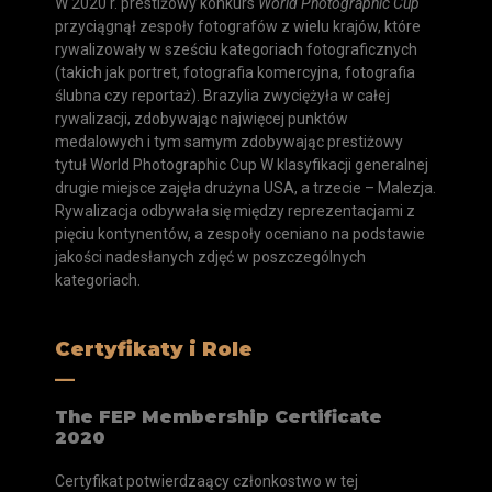
W 2020 r. prestiżowy konkurs
World Photographic Cup
przyciągnął zespoły fotografów z wielu krajów, które
rywalizowały w sześciu kategoriach fotograficznych
(takich jak portret, fotografia komercyjna, fotografia
ślubna czy reportaż).
Brazylia zwyciężyła w całej
rywalizacji
, zdobywając najwięcej punktów
medalowych i tym samym zdobywając prestiżowy
tytuł World Photographic Cup W klasyfikacji generalnej
drugie miejsce zajęła drużyna USA, a trzecie – Malezja.
Rywalizacja odbywała się między reprezentacjami z
pięciu kontynentów, a zespoły oceniano na podstawie
jakości nadesłanych zdjęć w poszczególnych
kategoriach.
Certyfikaty i Role
__
The FEP Membership Certificate
2020
Certyfikat potwierdzaący członkostwo w tej