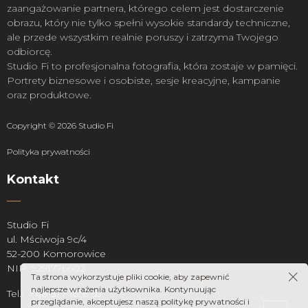
zaangażowanie partnera, którego celem jest dostarczenie
obrazu, który nie tylko spełni wysokie standardy techniczne,
ale przede wszystkim realnie poruszy i zatrzyma Twojego
odbiorcę.
Studio Fi to profesjonalna fotografia, która zostaje w pamięci.
Portrety biznesowe i osobiste, sesje kreacyjne, kampanie
oraz produktowe.
Copyright © 2026 Studio Fi
Polityka prywatności
Kontakt
Studio Fi
ul. Mściwoja 9c/4
52-200 Komorowice
NIP: 9291776602
Ta strona wykorzystuje pliki cookie, aby zapewnić
najlepsze wrażenia użytkownika. Kontynuując
Tel.: +48 577 1618 55
przeglądanie, akceptujesz naszą politykę prywatności i